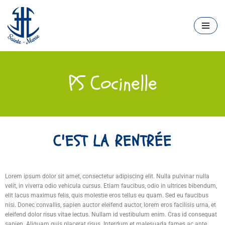
Aller
au
contenu
PS Cocinelle
C'EST LA RENTRÉE
Lorem ipsum dolor sit amet, consectetur adipiscing elit. Nulla pulvinar nulla
velit, in viverra odio vehicula cursus. Etiam faucibus, odio in ultrices bibendum,
elit lacus maximus felis, quis molestie eros tellus eu quam. Sed eu faucibus
nisi. Donec convallis, sapien auctor eleifend auctor, lorem eros facilisis urna, et
eleifend dolor risus vitae lectus. Nullam id vestibulum enim. Cras id consequat
sapien. Aliquam quis placerat risus. Interdum et malesuada fames ac ante