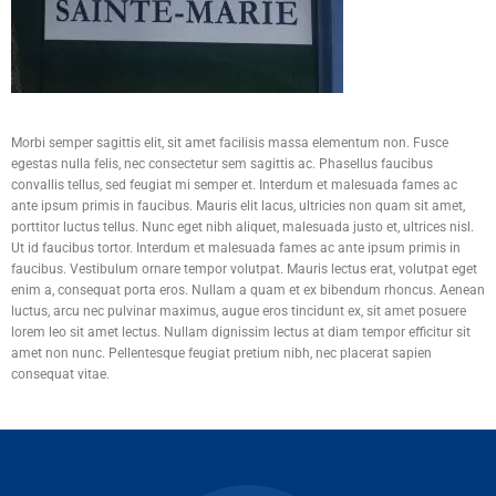
Morbi semper sagittis elit, sit amet facilisis massa elementum non. Fusce
egestas nulla felis, nec consectetur sem sagittis ac. Phasellus faucibus
convallis tellus, sed feugiat mi semper et. Interdum et malesuada fames ac
ante ipsum primis in faucibus. Mauris elit lacus, ultricies non quam sit amet,
porttitor luctus tellus. Nunc eget nibh aliquet, malesuada justo et, ultrices nisl.
Ut id faucibus tortor. Interdum et malesuada fames ac ante ipsum primis in
faucibus. Vestibulum ornare tempor volutpat. Mauris lectus erat, volutpat eget
enim a, consequat porta eros. Nullam a quam et ex bibendum rhoncus. Aenean
luctus, arcu nec pulvinar maximus, augue eros tincidunt ex, sit amet posuere
lorem leo sit amet lectus. Nullam dignissim lectus at diam tempor efficitur sit
amet non nunc. Pellentesque feugiat pretium nibh, nec placerat sapien
consequat vitae.