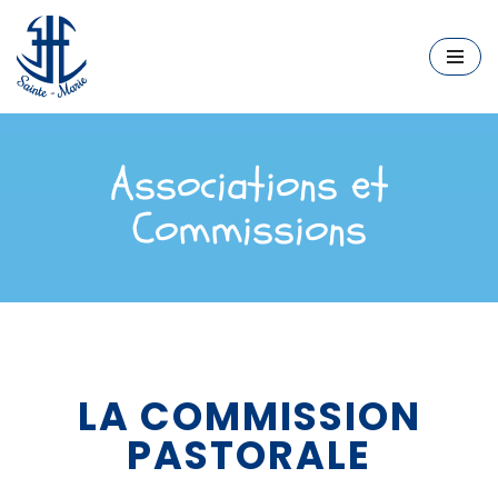
Aller
au
contenu
Associations et
Commissions
LA COMMISSION
PASTORALE