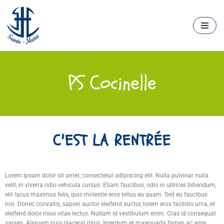
Aller
au
contenu
PS Cocinelle
C'EST LA RENTRÉE
Lorem ipsum dolor sit amet, consectetur adipiscing elit. Nulla pulvinar nulla
velit, in viverra odio vehicula cursus. Etiam faucibus, odio in ultrices bibendum,
elit lacus maximus felis, quis molestie eros tellus eu quam. Sed eu faucibus
nisi. Donec convallis, sapien auctor eleifend auctor, lorem eros facilisis urna, et
eleifend dolor risus vitae lectus. Nullam id vestibulum enim. Cras id consequat
sapien. Aliquam quis placerat risus. Interdum et malesuada fames ac ante