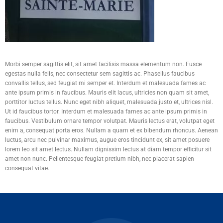
Morbi semper sagittis elit, sit amet facilisis massa elementum non. Fusce
egestas nulla felis, nec consectetur sem sagittis ac. Phasellus faucibus
convallis tellus, sed feugiat mi semper et. Interdum et malesuada fames ac
ante ipsum primis in faucibus. Mauris elit lacus, ultricies non quam sit amet,
porttitor luctus tellus. Nunc eget nibh aliquet, malesuada justo et, ultrices nisl.
Ut id faucibus tortor. Interdum et malesuada fames ac ante ipsum primis in
faucibus. Vestibulum ornare tempor volutpat. Mauris lectus erat, volutpat eget
enim a, consequat porta eros. Nullam a quam et ex bibendum rhoncus. Aenean
luctus, arcu nec pulvinar maximus, augue eros tincidunt ex, sit amet posuere
lorem leo sit amet lectus. Nullam dignissim lectus at diam tempor efficitur sit
amet non nunc. Pellentesque feugiat pretium nibh, nec placerat sapien
consequat vitae.